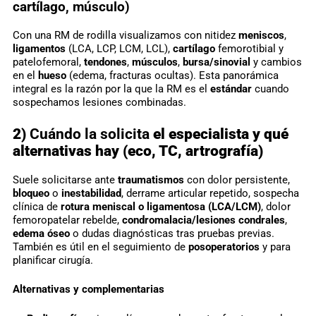
cartílago, músculo)
Con una RM de rodilla visualizamos con nitidez
meniscos
,
ligamentos
(LCA, LCP, LCM, LCL),
cartílago
femorotibial y
patelofemoral,
tendones
,
músculos
,
bursa/sinovial
y cambios
en el
hueso
(edema, fracturas ocultas). Esta panorámica
integral es la razón por la que la RM es el
estándar
cuando
sospechamos lesiones combinadas.
2)
Cuándo la solicita
el especialista y qué
alternativas hay (eco, TC, artrografía)
Suele solicitarse ante
traumatismos
con dolor persistente,
bloqueo
o
inestabilidad
, derrame articular repetido, sospecha
clínica de
rotura meniscal o ligamentosa (LCA/LCM)
, dolor
femoropatelar rebelde,
condromalacia/lesiones condrales
,
edema óseo
o dudas diagnósticas tras pruebas previas.
También es útil en el seguimiento de
posoperatorios
y para
planificar cirugía.
Alternativas y complementarias