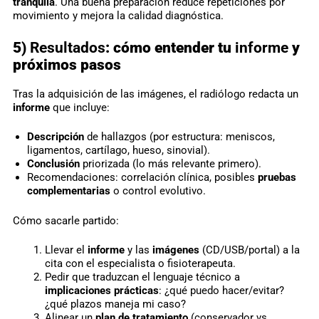
tranquila
. Una buena preparación reduce repeticiones por
movimiento y mejora la calidad diagnóstica.
5)
Resultados
: cómo entender tu
informe
y
próximos pasos
Tras la adquisición de las imágenes, el radiólogo redacta un
informe
que incluye:
Descripción
de hallazgos (por estructura: meniscos,
ligamentos, cartílago, hueso, sinovial).
Conclusión
priorizada (lo más relevante primero).
Recomendaciones: correlación clínica, posibles
pruebas
complementarias
o control evolutivo.
Cómo sacarle partido:
Llevar el
informe
y las
imágenes
(CD/USB/portal) a la
cita con el especialista o fisioterapeuta.
Pedir que traduzcan el lenguaje técnico a
implicaciones prácticas
: ¿qué puedo hacer/evitar?
¿qué plazos maneja mi caso?
Alinear un
plan de tratamiento
(conservador vs.