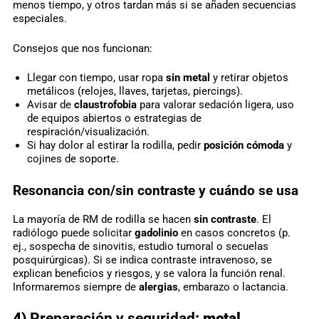
menos tiempo, y otros tardan más si se añaden secuencias
especiales.
Consejos que nos funcionan:
Llegar con tiempo, usar ropa
sin metal
y retirar objetos
metálicos (relojes, llaves, tarjetas, piercings).
Avisar de
claustrofobia
para valorar sedación ligera, uso
de equipos abiertos o estrategias de
respiración/visualización.
Si hay dolor al estirar la rodilla, pedir
posición cómoda
y
cojines de soporte.
Resonancia con/sin
contraste
y cuándo se usa
La mayoría de RM de rodilla se hacen
sin contraste
. El
radiólogo puede solicitar
gadolinio
en casos concretos (p.
ej., sospecha de sinovitis, estudio tumoral o secuelas
posquirúrgicas). Si se indica contraste intravenoso, se
explican beneficios y riesgos, y se valora la función renal.
Informaremos siempre de
alergias
, embarazo o lactancia.
4)
Preparación y seguridad
: metal,