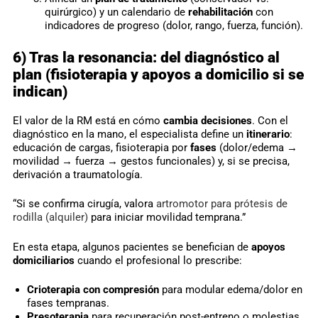
quirúrgico) y un calendario de
rehabilitación
con
indicadores de progreso (dolor, rango, fuerza, función).
6) Tras la resonancia: del diagnóstico al
plan (fisioterapia y apoyos a domicilio si se
indican)
El valor de la RM está en cómo
cambia decisiones
. Con el
diagnóstico en la mano, el especialista define un
itinerario
:
educación de cargas, fisioterapia por
fases
(dolor/edema →
movilidad → fuerza → gestos funcionales) y, si se precisa,
derivación a traumatología.
“Si se confirma cirugía, valora
artromotor para prótesis de
rodilla (alquiler)
para iniciar movilidad temprana.”
En esta etapa, algunos pacientes se benefician de
apoyos
domiciliarios
cuando el profesional lo prescribe:
Crioterapia con compresión
para modular edema/dolor en
fases tempranas.
Presoterapia
para recuperación post-entreno o molestias