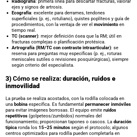
Radiografía
: primera línea para descartar fracturas, valorar
ejes y signos de artrosis.
Ecografía
: excelente para derrames, tendones
superficiales (p. ej., rotuliano), quistes poplíteos y guía de
procedimientos, con la ventaja de ver el
movimiento
en
tiempo real.
TC (scanner)
: mejor definición ósea que la RM; útil en
fracturas complejas o planificación protésica.
Artrografía (RM/TC con contraste intraarticular)
: se
reserva para preguntas muy específicas (p. ej., roturas
meniscales sutiles o revisiones posquirúrgicas), siempre
según criterio del especialista.
3)
Cómo se realiza
: duración, ruidos e
inmovilidad
La prueba se realiza acostados, con la rodilla colocada en
una
bobina
específica. Es fundamental
permanecer inmóviles
para evitar imágenes borrosas. El equipo emite
ruidos
repetitivos
(golpeteos/zumbidos) normales del
funcionamiento; proporcionan tapones o cascos. La
duración
típica
ronda los
15–25 minutos
según el protocolo; algunos
centros optimizados para rodilla pueden completarla en