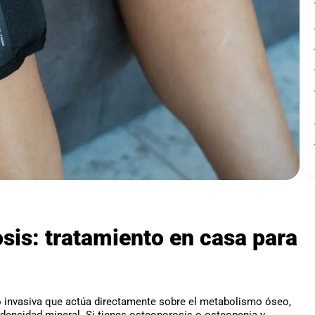
sis: tratamiento en casa para
o invasiva que actúa directamente sobre el metabolismo óseo,
densidad mineral. Si tienes osteoporosis o osteopenia y