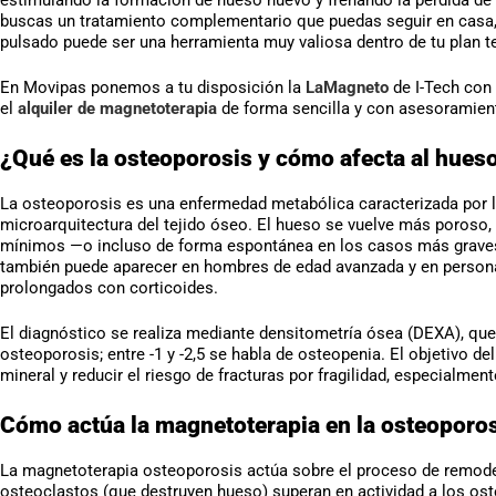
buscas un tratamiento complementario que puedas seguir en casa, 
pulsado puede ser una herramienta muy valiosa dentro de tu plan te
En Movipas ponemos a tu disposición la
LaMagneto
de I-Tech con
el
alquiler de magnetoterapia
de forma sencilla y con asesoramient
¿Qué es la osteoporosis y cómo afecta al hues
La osteoporosis es una enfermedad metabólica caracterizada por la
microarquitectura del tejido óseo. El hueso se vuelve más poroso,
mínimos —o incluso de forma espontánea en los casos más grave
también puede aparecer en hombres de edad avanzada y en perso
prolongados con corticoides.
El diagnóstico se realiza mediante densitometría ósea (DEXA), que mi
osteoporosis; entre -1 y -2,5 se habla de osteopenia. El objetivo de
mineral y reducir el riesgo de fracturas por fragilidad, especialme
Cómo actúa la magnetoterapia en la osteoporo
La magnetoterapia osteoporosis actúa sobre el proceso de remodel
osteoclastos (que destruyen hueso) superan en actividad a los os