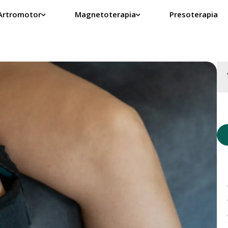
Artromotor
Magnetoterapia
Presoterapia