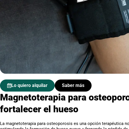
Lo quiero alquilar
Saber más
Magnetoterapia para osteoporo
fortalecer el hueso
La magnetoterapia para osteoporosis es una opción terapéutica n
estimulando la formación de hueso nuevo y frenando la pérdida de 