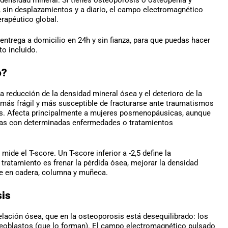
sin desplazamientos y a diario, el campo electromagnético
rapéutico global.
 entrega a domicilio en 24h y sin fianza, para que puedas hacer
o incluido.
o?
 reducción de la densidad mineral ósea y el deterioro de la
 más frágil y más susceptible de fracturarse ante traumatismos
s. Afecta principalmente a mujeres posmenopáusicas, aunque
nas con determinadas enfermedades o tratamientos
de el T-score. Un T-score inferior a -2,5 define la
l tratamiento es frenar la pérdida ósea, mejorar la densidad
nte en cadera, columna y muñeca.
sis
ación ósea, que en la osteoporosis está desequilibrado: los
teoblastos (que lo forman). El campo electromagnético pulsado