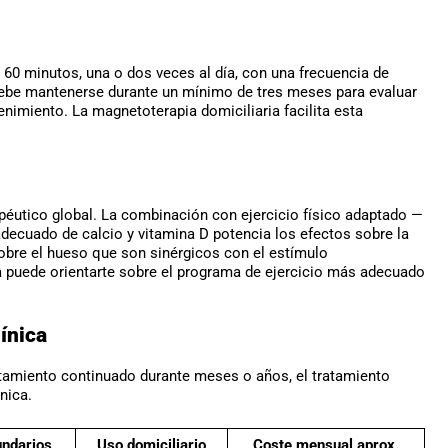
60 minutos, una o dos veces al día, con una frecuencia de
debe mantenerse durante un mínimo de tres meses para evaluar
nimiento. La magnetoterapia domiciliaria facilita esta
péutico global. La combinación con ejercicio físico adaptado —
adecuado de calcio y vitamina D potencia los efectos sobre la
obre el hueso que son sinérgicos con el estímulo
a puede orientarte sobre el programa de ejercicio más adecuado
línica
atamiento continuado durante meses o años, el tratamiento
nica.
undarios
Uso domiciliario
Coste mensual aprox.