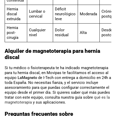
contenida
Hernia
Déficit
Lumbar o
Crónica 
discal
neurológico
Moderada
cervical
postqui
extruida
leve
Hernia
Cualquier
Dolor
Desde 7
post-
Alta
nivel
residual
postciru
cirugía
Alquiler de magnetoterapia para hernia
discal
Si tu médico o fisioterapeuta te ha indicado magnetoterapia
para tu hernia discal, en Movipas te facilitamos el acceso al
equipo
LaMagneto
de I-Tech con entrega a domicilio en 24h a
toda España. No necesitas fianza, y el servicio incluye
asesoramiento para que puedas configurar correctamente el
equipo desde el primer día. Si quieres saber qué más puedes
tratar con este equipo, consulta nuestra guía sobre
qué es la
magnetoterapia
y sus aplicaciones.
Preguntas frecuentes sobre