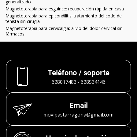
generalizado
Magnetoterapia para esguince: recuperación rápida en casa
Magnetoterapia para epicondilitis: tratamiento del codo de
tenista sin cirugía
Magnetoterapia para cervicalgia: alivio del dolor cervical sin
fármacos
Teléfono / soporte
628017483
-
628534146
Email
movipastarragona@gmail.com