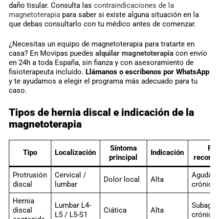
daño tisular. Consulta las
contraindicaciones de la
magnetoterapia
para saber si existe alguna situación en la
que debas consultarlo con tu médico antes de comenzar.
¿Necesitas un equipo de magnetoterapia para tratarte en
casa? En Movipas puedes
alquilar magnetoterapia
con envío
en 24h a toda España, sin fianza y con asesoramiento de
fisioterapeuta incluido.
Llámanos o escríbenos por WhatsApp
y te ayudamos a elegir el programa más adecuado para tu
caso.
Tipos de hernia discal e indicación de la
magnetoterapia
Síntoma
Fa
Tipo
Localización
Indicación
principal
recome
Protrusión
Cervical /
Aguda y
Dolor local
Alta
discal
lumbar
crónica
Hernia
Lumbar L4-
Subagud
discal
Ciática
Alta
L5 / L5-S1
crónica