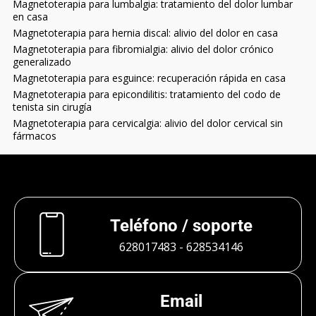
Magnetoterapia para lumbalgia: tratamiento del dolor lumbar
en casa
Magnetoterapia para hernia discal: alivio del dolor en casa
Magnetoterapia para fibromialgia: alivio del dolor crónico
generalizado
Magnetoterapia para esguince: recuperación rápida en casa
Magnetoterapia para epicondilitis: tratamiento del codo de
tenista sin cirugía
Magnetoterapia para cervicalgia: alivio del dolor cervical sin
fármacos
Teléfono / soporte
628017483
-
628534146
Email