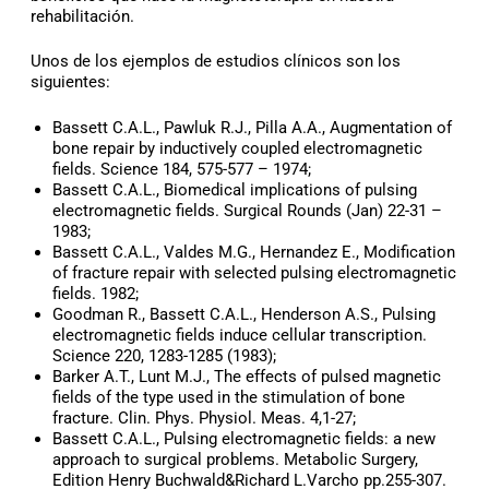
rehabilitación.
Unos de los ejemplos de estudios clínicos son los
siguientes:
Bassett C.A.L., Pawluk R.J., Pilla A.A., Augmentation of
bone repair by inductively coupled electromagnetic
fields. Science 184, 575-577 – 1974;
Bassett C.A.L., Biomedical implications of pulsing
electromagnetic fields. Surgical Rounds (Jan) 22-31 –
1983;
Bassett C.A.L., Valdes M.G., Hernandez E., Modification
of fracture repair with selected pulsing electromagnetic
fields. 1982;
Goodman R., Bassett C.A.L., Henderson A.S., Pulsing
electromagnetic fields induce cellular transcription.
Science 220, 1283-1285 (1983);
Barker A.T., Lunt M.J., The effects of pulsed magnetic
fields of the type used in the stimulation of bone
fracture. Clin. Phys. Physiol. Meas. 4,1-27;
Bassett C.A.L., Pulsing electromagnetic fields: a new
approach to surgical problems. Metabolic Surgery,
Edition Henry Buchwald&Richard L.Varcho pp.255-307.