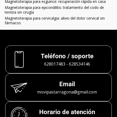
Magnetoterapia para esguince: recuperación rápida en casa
Magnetoterapia para epicondilitis: tratamiento del codo de
tenista sin cirugía
Magnetoterapia para cervicalgia: alivio del dolor cervical sin
fármacos
Teléfono / soporte
628017483
-
628534146
Email
movipastarragona@gmail.com
Horario de atención