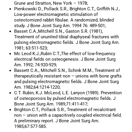
Grune and Stratton, New York – 1978;
Pienkowski D., Pollack S.R., Brighton C.T., Griffith N.J.,
Low-power electromagnetic stimulation of
osteotomized rabbit fibulae. A randomized, blinded
study. J Bone Joint Surg Am. 1994 76: 489-501;
Basset C.A.,Mitchell S.N., Gaston S.R. (1981),
Treatment of ununited tibial diaphyseal fractures with
pulsing electromagnetic fields. J Bone Joint Surg Am.
1981; 63:511-523;
Mc Leod K.J.,Rubin C.T.,The effect of low-frequency
electrical fields on osteogenesis. J Bone Joint Surg
Am. 1992; 74:920-929;
Bassett C.A., Mitchell S.N., Schink M.M., Treatment of
therapeutically resistant non – unions with bone grafts
and pulsing electromagnetic fields. J Bone Joint Surg
Am. 1982;64:1214-1220;
C.T. Rubin, K.J. McLeod, L.E. Lanyon (1989). Prevention
of osteoporosis by pulsed electromagnetic fields. J
Bone Joint Surg Am. 1989;71:411-417;
Brighton C.T., Pollack S.R., Treatment of recalcitrant
non – union with a capacitively coupled electrical field.
A preliminary report. J Bone Joint Surg Am.
1985;67:577-585.