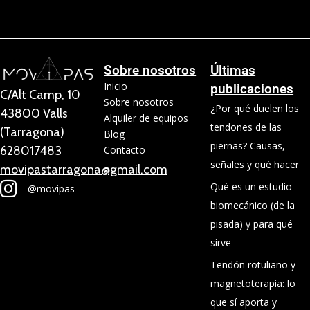
Sobre nosotros
Últimas
Inicio
publicaciones
C/Alt Camp, 10
Sobre nosotros
¿Por qué duelen los
43800 Valls
Alquiler de equipos
tendones de las
(Tarragona)
Blog
piernas? Causas,
628017483
Contacto
señales y qué hacer
movipastarragona@gmail.com
Qué es un estudio
@movipas
biomecánico (de la
pisada) y para qué
sirve
Tendón rotuliano y
magnetoterapia: lo
que sí aporta y