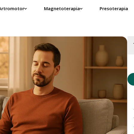
Artromotor
Magnetoterapia
Presoterapia