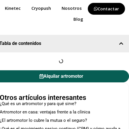
Kinetec
Cryopush
Nosotros
Contactar
Blog
Tabla de contenidos
Alquilar artromotor
Otros artículos interesantes
¿Qué es un artromotor y para qué sirve?
Artromotor en casa: ventajas frente a la clínica
¿El artromotor lo cubre la mutua o el seguro?
¿Qué es el movimiento pasivo continuo (CPM) y cómo ayuda a