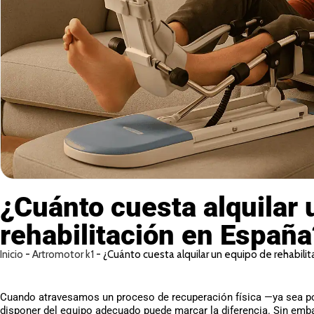
¿Cuánto cuesta alquilar 
rehabilitación en España
Inicio
-
Artromotor k1
-
¿Cuánto cuesta alquilar un equipo de rehabili
Cuando atravesamos un proceso de recuperación física —ya sea por
disponer del equipo adecuado puede marcar la diferencia. Sin emb