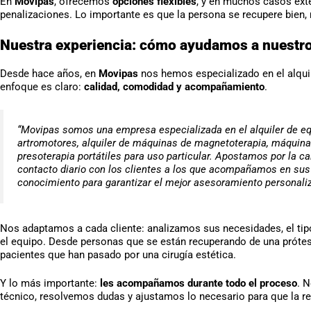
En
Movipas
, ofrecemos
opciones flexibles
, y en muchos casos exte
penalizaciones. Lo importante es que la persona se recupere bien, 
Nuestra experiencia: cómo ayudamos a nuestros 
Desde hace años, en
Movipas
nos hemos especializado en el alquil
enfoque es claro:
calidad, comodidad y acompañamiento
.
“Movipas somos una empresa especializada en el alquiler de equ
artromotores, alquiler de máquinas de magnetoterapia, máquin
presoterapia portátiles para uso particular. Apostamos por la ca
contacto diario con los clientes a los que acompañamos en sus
conocimiento para garantizar el mejor asesoramiento personaliz
Nos adaptamos a cada cliente: analizamos sus necesidades, el tip
el equipo. Desde personas que se están recuperando de una prótesi
pacientes que han pasado por una cirugía estética.
Y lo más importante:
les acompañamos durante todo el proceso
. 
técnico, resolvemos dudas y ajustamos lo necesario para que la re