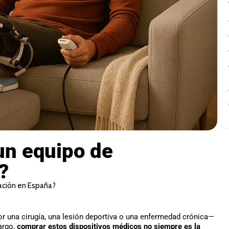
un equipo de
?
tación en España?
 una cirugía, una lesión deportiva o una enfermedad crónica—
argo,
comprar estos dispositivos médicos no siempre es la