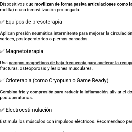
Dispositivos que
movilizan de forma pasiva articulaciones como la
rodilla) o una inmovilización prolongada.
✅ Equipos de presoterapia
Aplican presión neumática intermitente para mejorar la circulación
varices, postoperatorios o piernas cansadas.
✅ Magnetoterapia
Usa
campos magnéticos de baja frecuencia para acelerar la recupe
fracturas, osteoporosis y lesiones musculares.
✅ Crioterapia (como Cryopush o Game Ready)
Combina frío y compresión para reducir la inflamación
, aliviar el
postoperatorios.
✅ Electroestimulación
Estimula los músculos con impulsos eléctricos. Recomendado para r