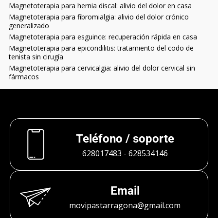
Magnetoterapia para hernia discal: alivio del dolor en casa
Magnetoterapia para fibromialgia: alivio del dolor crónico
generalizado
Magnetoterapia para esguince: recuperación rápida en casa
Magnetoterapia para epicondilitis: tratamiento del codo de
tenista sin cirugía
Magnetoterapia para cervicalgia: alivio del dolor cervical sin
fármacos
Teléfono / soporte
628017483
-
628534146
Email
movipastarragona@gmail.com